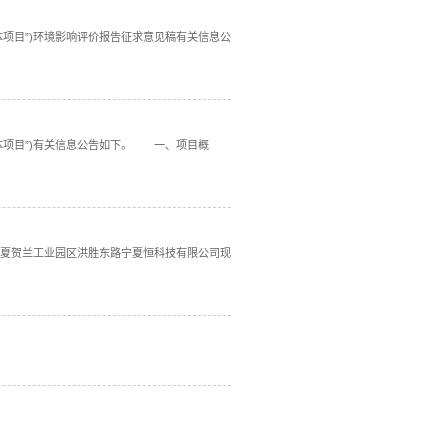
·
片区(原银川生物科技园)洪胜东路，占地面积200亩，注册资
响评价报批前公示
项目的环境影响评价工作，现将项目环境影响报告书全文和公众
响报告书征求意见稿公示
00吨盐酸二甲双胍(含80亿片剂)项目”(以下简称“本项目”