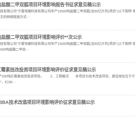
经过严格的测试，在一定的添加剂量范围内，不会对人体造成伤··
-22 点击次数：21294
有限公司基本情况
 宁夏恒康科技有限公司成立于2013年，位于贺兰工业园区暖泉
。 公司采用先进的工艺技术及装备，致力于胍盐类···
-07 点击次数：5478
有限公司年产15000吨盐酸二甲双胍项目环境影
价公众参与办法》(生态环境部令第4号)，为使公众了解、参与
.com/s/1-a1RWgpGPm_···
-02 点击次数：4911
有限公司年产15000吨盐酸二甲双胍项目环境影
要求，现对宁夏恒康科技有限公司“宁夏恒康科技有限公司年产150