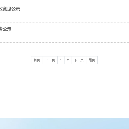
影响报告书征求意见稿全文的网络链接方式···
-27 点击次数：4026
限公司年产15000吨盐酸二甲双胍项目环境影响
要求，现对宁夏恒康科技有限公司“宁夏恒康科技有限公司年产15
恒康科技有限公司年产15000吨盐酸二甲双···
-06 点击次数：4908
有限公司年产200吨红霉素技改投资项目环境影
夏恒康科技有限公司年产200吨红霉素技改投资项目。 2、
心地理坐标N38°42′36.36″，E106···
-28 点击次数：3137
有限公司年产1500吨BBA技术改造项目环境影